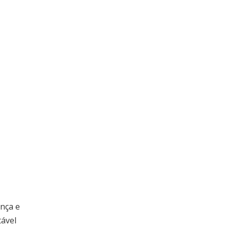
ança e
tável