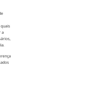
de
 quais
r a
ários,
ia.
ferença
sados