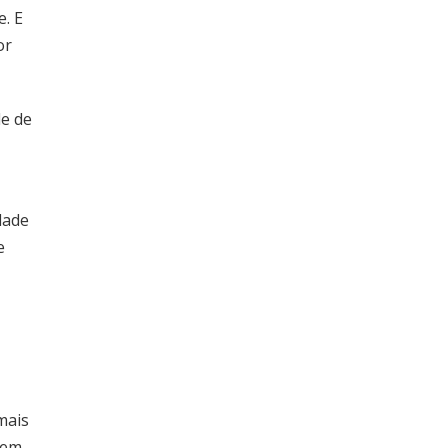
e. E
or
de de
dade
e
 mais
dem