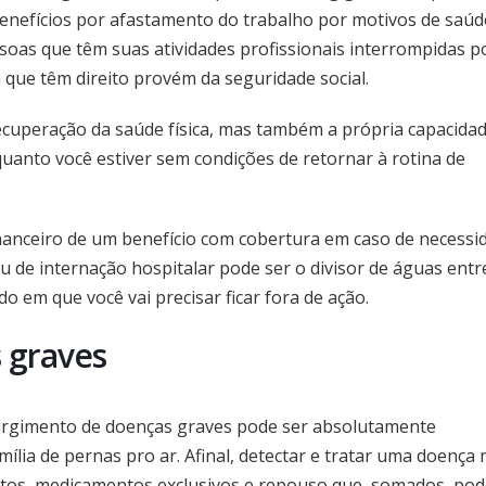
benefícios por afastamento do trabalho por motivos de saúd
soas que têm suas atividades profissionais interrompidas p
a que têm direito provém da seguridade social.
ecuperação da saúde física, mas também a própria capacida
uanto você estiver sem condições de retornar à rotina de
inanceiro de um benefício com cobertura em caso de necessi
 de internação hospitalar pode ser o divisor de águas entr
do em que você vai precisar ficar fora de ação.
 graves
urgimento de doenças graves pode ser absolutamente
família de pernas pro ar. Afinal, detectar e tratar uma doença
ntos, medicamentos exclusivos e repouso que, somados, po