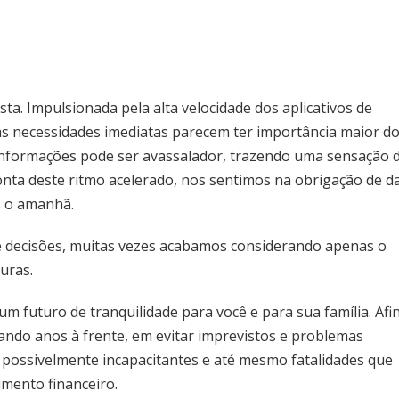
ta. Impulsionada pela alta velocidade dos aplicativos de
 as necessidades imediatas parecem ter importância maior d
e informações pode ser avassalador, trazendo uma sensação 
onta deste ritmo acelerado, nos sentimos na obrigação de d
s o amanhã.
 decisões, muitas vezes acabamos considerando apenas o
uras.
um futuro de tranquilidade para você e para sua família. Afin
ando anos à frente, em evitar imprevistos e problemas
s possivelmente incapacitantes e até mesmo fatalidades que
imento financeiro.